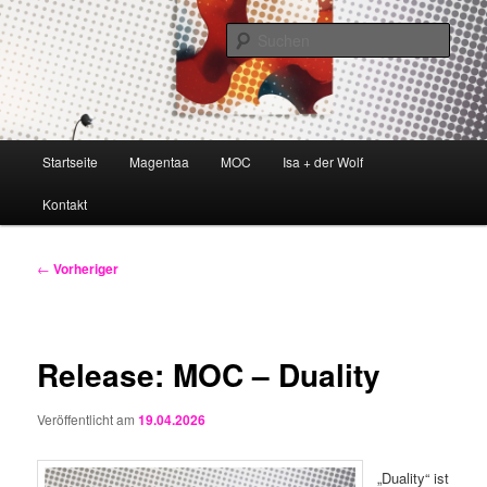
Zum
magentaa & more
primären
Such
Inhalt
springen
Magentaa World
Hauptmenü
Startseite
Magentaa
MOC
Isa + der Wolf
Kontakt
Beitragsnavigation
←
Vorheriger
Release: MOC – Duality
Veröffentlicht am
19.04.2026
„Duality“ ist