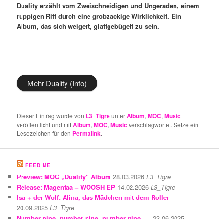
Duality erzählt vom Zweischneidigen und Ungeraden, einem
ruppigen Ritt durch eine grobzackige Wirklichkeit. Ein
Album, das sich weigert, glattgebügelt zu sein.
Mehr Duality (Info)
Dieser Eintrag wurde von
L3_Tigre
unter
Album
,
MOC
,
Music
veröffentlicht und mit
Album
,
MOC
,
Music
verschlagwortet. Setze ein
Lesezeichen für den
Permalink
.
FEED ME
Preview: MOC „Duality“ Album
28.03.2026
L3_Tigre
Release: Magentaa – WOOSH EP
14.02.2026
L3_Tigre
Isa + der Wolf: Alina, das Mädchen mit dem Roller
20.09.2025
L3_Tigre
Number nine, number nine, number nine, …
23.06.2025