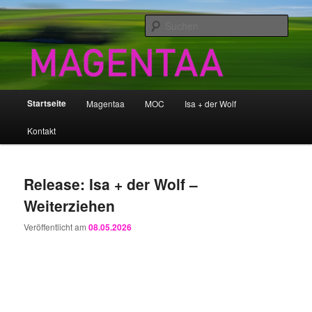
Zum
Zum
magentaa & more
primären
sekundären
Such
Inhalt
Inhalt
springen
springen
Magentaa World
Hauptmenü
Startseite
Magentaa
MOC
Isa + der Wolf
Kontakt
Release: Isa + der Wolf –
Weiterziehen
Veröffentlicht am
08.05.2026