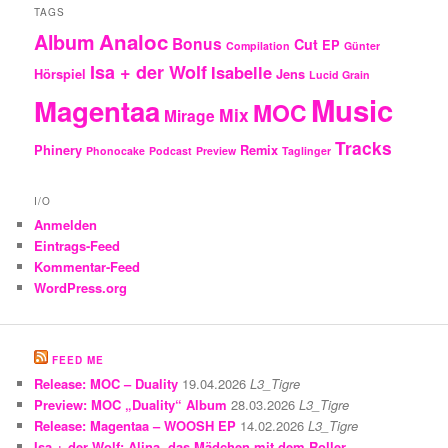
TAGS
Analoc
Album
Bonus
Cut
EP
Compilation
Günter
Isa + der Wolf
Isabelle
Hörspiel
Jens
Lucid Grain
Music
Magentaa
MOC
Mix
Mirage
Tracks
Phinery
Remix
Phonocake
Podcast
Preview
Taglinger
I/O
Anmelden
Eintrags-Feed
Kommentar-Feed
WordPress.org
FEED ME
Release: MOC – Duality
19.04.2026
L3_Tigre
Preview: MOC „Duality“ Album
28.03.2026
L3_Tigre
Release: Magentaa – WOOSH EP
14.02.2026
L3_Tigre
Isa + der Wolf: Alina, das Mädchen mit dem Roller