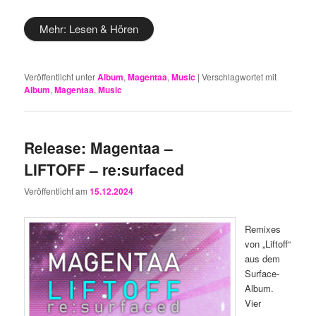
Mehr: Lesen & Hören
Veröffentlicht unter
Album
,
Magentaa
,
Music
|
Verschlagwortet mit
Album
,
Magentaa
,
Music
Release: Magentaa –
LIFTOFF – re​:​surfaced
Veröffentlicht am
15.12.2024
Remixes
von „Liftoff“
aus dem
Surface-
Album.
Vier