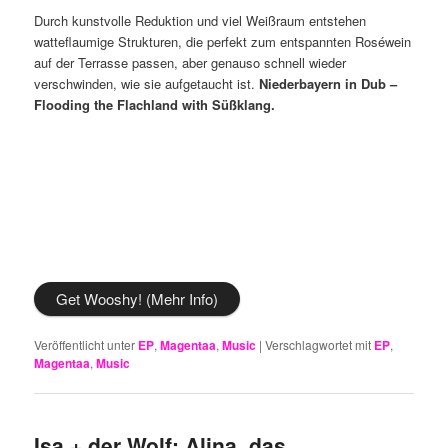
Durch kunstvolle Reduktion und viel Weißraum entstehen
watteflaumige Strukturen, die perfekt zum entspannten Roséwein
auf der Terrasse passen, aber genauso schnell wieder
verschwinden, wie sie aufgetaucht ist.
Niederbayern in Dub –
Flooding the Flachland with Süßklang.
Get Wooshy! (Mehr Info)
Veröffentlicht unter
EP
,
Magentaa
,
Music
|
Verschlagwortet mit
EP
,
Magentaa
,
Music
Isa + der Wolf: Alina, das