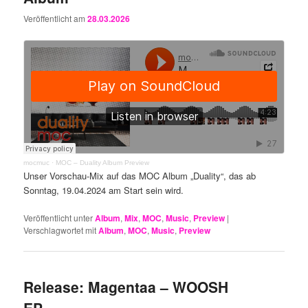
Veröffentlicht am
28.03.2026
mocmuc
·
MOC – Duality Album Preview
Unser Vorschau-Mix auf das MOC Album „Duality“, das ab
Sonntag, 19.04.2024 am Start sein wird.
Veröffentlicht unter
Album
,
Mix
,
MOC
,
Music
,
Preview
|
Verschlagwortet mit
Album
,
MOC
,
Music
,
Preview
Release: Magentaa – WOOSH
EP