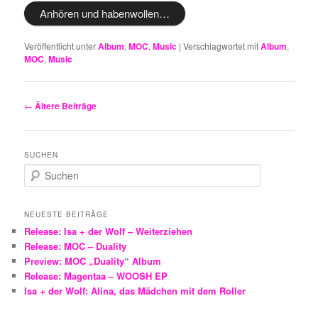
Anhören und habenwollen…
Veröffentlicht unter
Album
,
MOC
,
Music
|
Verschlagwortet mit
Album
,
MOC
,
Music
Beitragsnavigation
←
Ältere Beiträge
SUCHEN
S
u
c
h
NEUESTE BEITRÄGE
e
Release: Isa + der Wolf – Weiterziehen
n
Release: MOC – Duality
Preview: MOC „Duality“ Album
Release: Magentaa – WOOSH EP
Isa + der Wolf: Alina, das Mädchen mit dem Roller