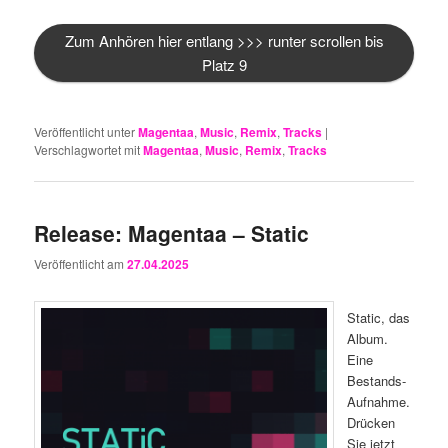
Zum Anhören hier entlang >>> runter scrollen bis
Platz 9
Veröffentlicht unter
Magentaa
,
Music
,
Remix
,
Tracks
|
Verschlagwortet mit
Magentaa
,
Music
,
Remix
,
Tracks
Release: Magentaa – Static
Veröffentlicht am
27.04.2025
Static, das
Album.
Eine
Bestands-
Aufnahme.
Drücken
Sie jetzt